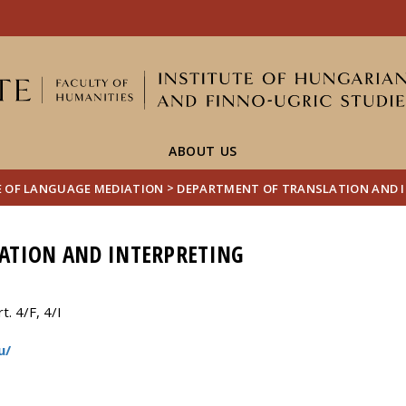
FIXME:token.header.mai
FIXME:token.header.cal
FIXME:token.header.abou
ABOUT US
>
E OF LANGUAGE MEDIATION
DEPARTMENT OF TRANSLATION AND 
ATION AND INTERPRETING
. 4/F, 4/I
u/