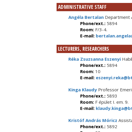
ADMINISTRATIVE STAFF
Angéla Bertalan
Department A
Phone/ext.:
5894
Room:
F/3-4.
E-mail:
bertalan.angela
LECTURERS, RESEARCHERS
Réka Zsuzsanna Eszenyi
Habil
Phone/ext.:
5894
Room:
10
E-mail:
eszenyi.reka@bt
Kinga Klaudy
Professor Emeri
Phone/ext.:
5893
Room:
F épület I. em. 9.
E-mail:
klaudy.kinga@bt
Kristóf András Móricz
Assist
Phone/ext.:
5892