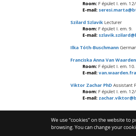
Room:
F épület I. em. 12
E-mail:
seresi.marta@bt
Szilard Szlavik
Lecturer
Room:
F épület I. em. 9.
E-mail:
szlavik.szilard@
Ilka Tóth-Buschmann
German
Franciska Anna Van Waarden
Room:
F épület I. em. 10.
E-mail:
van.waarden.fra
Viktor Zachar PhD
Assistant 
Room:
F épület I. em. 12/
E-mail:
zachar.viktor@b
We use “cookies” on the website to pr
browsing. You can change your cookie
© 2025 Eötvös Loránd University
All rights reserved.