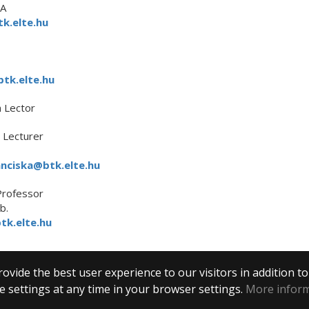
/A
k.elte.hu
btk.elte.hu
 Lector
Lecturer
nciska@btk.elte.hu
Professor
b.
tk.elte.hu
ovide the best user experience to our visitors in addition t
 settings at any time in your browser settings.
More infor