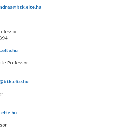
andras@btk.elte.hu
rofessor
894
.elte.hu
iate Professor
a@btk.elte.hu
or
.elte.hu
ssor