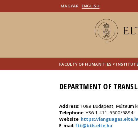
MAGYAR
ENGLISH
>
FACULTY OF HUMANITIES
INSTITUT
DEPARTMENT OF TRANSL
Address
: 1088 Budapest, Múzeum krt
Telephone
: +36 1 411-6500/5894
Website
:
https://languages.elte.h
E-mail
:
ftt@btk.elte.hu