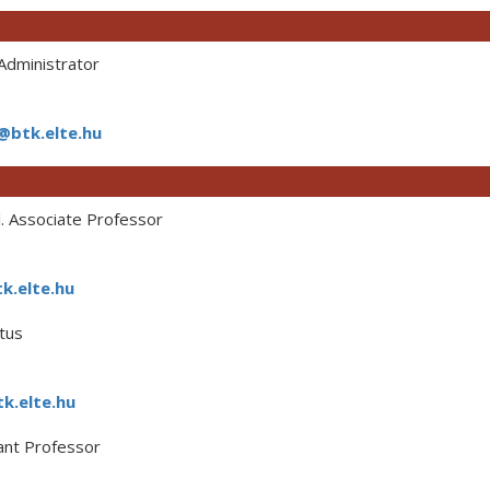
dministrator
@btk.elte.hu
. Associate Professor
k.elte.hu
tus
k.elte.hu
ant Professor