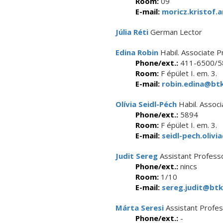
Room:
09
E-mail:
moricz.kristof.
Júlia Réti
German Lector
Edina Robin
Habil. Associate P
Phone/ext.:
411-6500/5
Room:
F épület I. em. 3.
E-mail:
robin.edina@btk
Olívia Seidl-Péch
Habil. Assoc
Phone/ext.:
5894
Room:
F épület I. em. 3.
E-mail:
seidl-pech.olivi
Judit Sereg
Assistant Profess
Phone/ext.:
nincs
Room:
1/10
E-mail:
sereg.judit@btk
Márta Seresi
Assistant Profe
Phone/ext.:
-