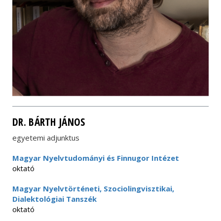
DR. BÁRTH JÁNOS
egyetemi adjunktus
Magyar Nyelvtudományi és Finnugor Intézet
oktató
Magyar Nyelvtörténeti, Szociolingvisztikai,
Dialektológiai Tanszék
oktató