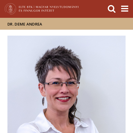
Események
ELTE a
Hírek
sajtóban
DR. DEME ANDREA