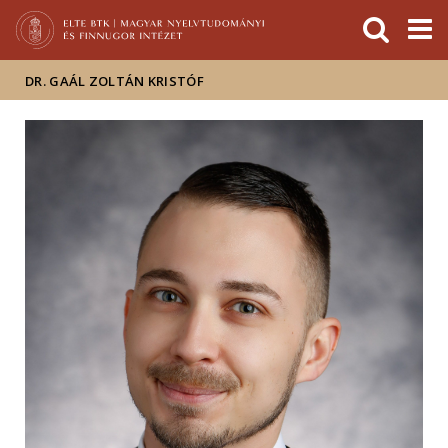
Események
ELTE a
Hírek
sajtóban
DR. GAÁL ZOLTÁN KRISTÓF