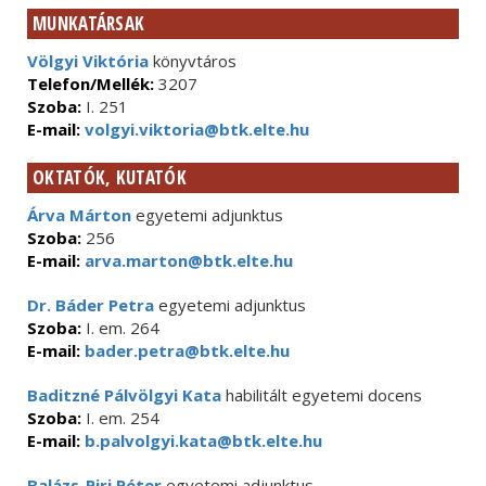
MUNKATÁRSAK
Völgyi Viktória
könyvtáros
Telefon/Mellék:
3207
Szoba:
I. 251
E-mail:
volgyi.viktoria@btk.elte.hu
OKTATÓK, KUTATÓK
Árva Márton
egyetemi adjunktus
Szoba:
256
E-mail:
arva.marton@btk.elte.hu
Dr. Báder Petra
egyetemi adjunktus
Szoba:
I. em. 264
E-mail:
bader.petra@btk.elte.hu
Baditzné Pálvölgyi Kata
habilitált egyetemi docens
Szoba:
I. em. 254
E-mail:
b.palvolgyi.kata@btk.elte.hu
Balázs-Piri Péter
egyetemi adjunktus