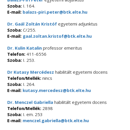
Szoba:
I. 164.
E-mail:
balazs-piri.peter@btk.elte.hu
Dr. Gaál Zoltán Kristóf
egyetemi adjunktus
Szoba:
C/255.
E-mail:
gaal.zoltan.kristof@btk.elte.hu
Dr. Kulin Katalin
professor emeritus
Telefon:
411-6556
Szoba:
I. 253.
Dr Kutasy Mercédesz
habilitált egyetemi docens
Telefon/Mellék:
nincs
Szoba:
I. 264.
E-mail:
kutasy.mercedesz@btk.elte.hu
Dr. Menczel Gabriella
habilitált egyetemi docens
Telefon/Mellék:
2898
Szoba:
I. em. 253
E-mail:
menczel.gabriella@btk.elte.hu