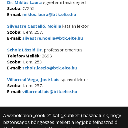
Dr. Miklós Laura
egyetemi tanársegéd
Szoba:
C/255
E-mail:
miklos.laura@btk.elte.hu
Silvestre Castelló, Noèlia
katalán lektor
Szoba:
I. em. 257.
E-mail:
silvestre.noelia@btk.elte.hu
Scholz László Dr.
professor emeritus
Telefon/Mellék:
2898
Szoba:
I. em. 253
E-mail:
scholz.laszlo@btk.elte.hu
Villarreal Vega, José Luis
spanyol lektor
Szoba:
I. em. 257.
E-mail:
villarreal.luis@btk.elte.hu
A weboldalon „cookie”-kat („sütiket”) használunk, hogy
biztonságos böngészés mellett a legjobb felhasználói
© 2025 Eötvös Loránd Tudományegyetem