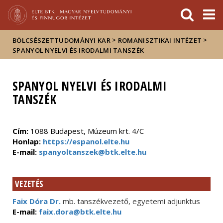
Események
ELTE a
Hírek
sajtóban
>
>
BÖLCSÉSZETTUDOMÁNYI KAR
ROMANISZTIKAI INTÉZET
SPANYOL NYELVI ÉS IRODALMI TANSZÉK
SPANYOL NYELVI ÉS IRODALMI
TANSZÉK
Cím:
1088 Budapest, Múzeum krt. 4/C
Honlap:
https://espanol.elte.hu
E-mail:
spanyoltanszek@btk.elte.hu
VEZETÉS
Faix Dóra Dr.
mb. tanszékvezető, egyetemi adjunktus
E-mail:
faix.dora@btk.elte.hu