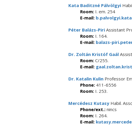
Kata Baditzné Pálvölgyi
Habil
Room:
I. em. 254
E-mail:
b.palvolgyi.kat
Péter Balázs-Piri
Assistant Pr
Room:
I. 164.
E-mail:
balazs-piri.pete
Dr. Zoltán Kristóf Gaál
Assist
Room:
C/255.
E-mail:
gaal.zoltan.kris
Dr. Katalin Kulin
Professor Em
Phone:
411-6556
Room:
I. 253.
Mercédesz Kutasy
Habil. Ass
Phone/ext.:
nincs
Room:
I. 264.
E-mail:
kutasy.mercede