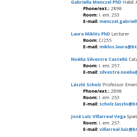
Gabriella Menczel PhD
Habil. 
Phone/ext.:
2898
Room:
I. em. 253
E-mail:
menczel.gabriel
Laura Miklós PhD
Lecturer
Room:
C/255
E-mail:
miklos.laura@bt
Noèlia Silvestre Castelló
Cata
Room:
I. em. 257.
E-mail:
silvestre.noelia
László Scholz
Professor Emeri
Phone/ext.:
2898
Room:
I. em. 253
E-mail:
scholz.laszlo@bt
José Luis Villarreal Vega
Span
Room:
I. em. 257.
E-mail:
villarreal.luis@b