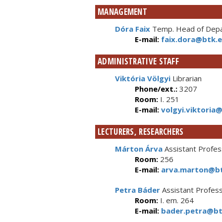
MANAGEMENT
Dóra Faix
Temp. Head of Depar
E-mail:
faix.dora@btk.e
ADMINISTRATIVE STAFF
Viktória Völgyi
Librarian
Phone/ext.:
3207
Room:
I. 251
E-mail:
volgyi.viktoria@
LECTURERS, RESEARCHERS
Márton Árva
Assistant Profes
Room:
256
E-mail:
arva.marton@bt
Petra Báder
Assistant Profes
Room:
I. em. 264
E-mail:
bader.petra@btk