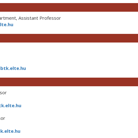
tment, Assistant Professor
lte.hu
btk.elte.hu
sor
k.elte.hu
sor
.elte.hu