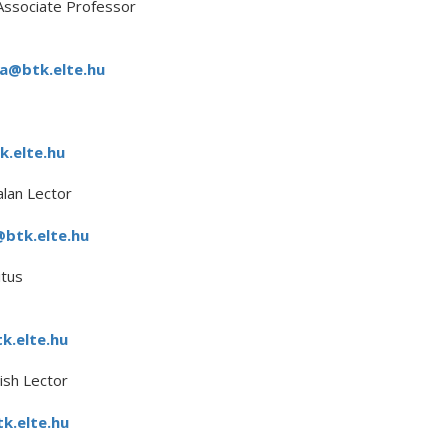
Associate Professor
la@btk.elte.hu
k.elte.hu
lan Lector
@btk.elte.hu
tus
k.elte.hu
ish Lector
tk.elte.hu