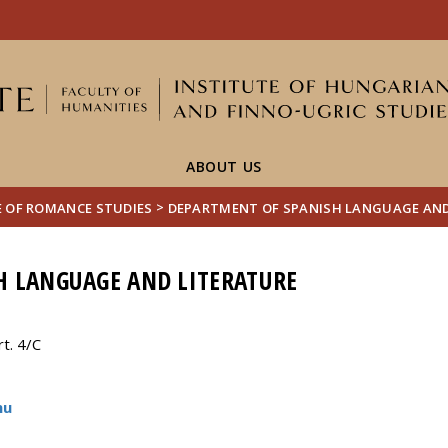
FIXME:token.header.mai
FIXME:token.header.cal
FIXME:token.header.abou
ABOUT US
>
E OF ROMANCE STUDIES
DEPARTMENT OF SPANISH LANGUAGE AND
H LANGUAGE AND LITERATURE
t. 4/C
hu