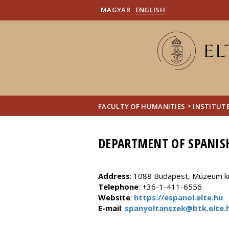
MAGYAR
ENGLISH
>
FACULTY OF HUMANITIES
INSTITUT
DEPARTMENT OF SPANIS
Address
: 1088 Budapest, Múzeum kr
Telephone
: +36-1-411-6556
Website
:
https://espanol.elte.hu
E-mail
:
spanyoltanszek@btk.elte.