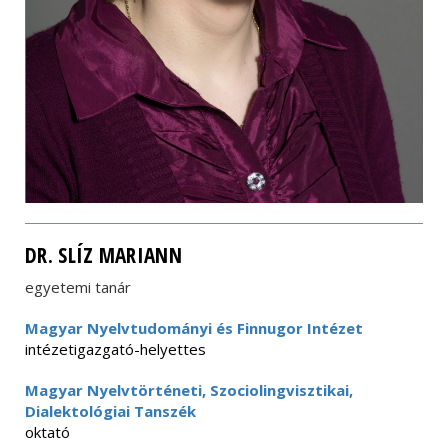
DR. SLÍZ MARIANN
egyetemi tanár
Magyar Nyelvtudományi és Finnugor Intézet
intézetigazgató-helyettes
Magyar Nyelvtörténeti, Szociolingvisztikai,
Dialektológiai Tanszék
oktató