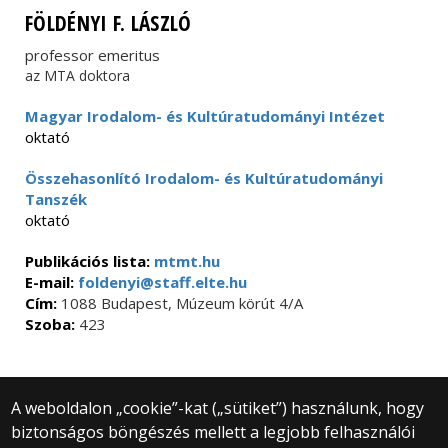
FÖLDÉNYI F. LÁSZLÓ
professor emeritus
az MTA doktora
Magyar Irodalom- és Kultúratudományi Intézet
oktató
Összehasonlító Irodalom- és Kultúratudományi
Tanszék
oktató
Publikációs lista:
mtmt.hu
E-mail:
foldenyi@staff.elte.hu
Cím:
1088 Budapest, Múzeum körút 4/A
Szoba:
423
A weboldalon „cookie”-kat („sütiket”) használunk, hogy
biztonságos böngészés mellett a legjobb felhasználói
© 2025 Eötvös Loránd Tudományegyetem