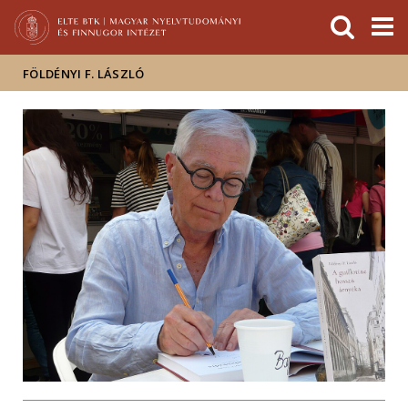
Események
ELTE a
Hírek
sajtóban
FÖLDÉNYI F. LÁSZLÓ