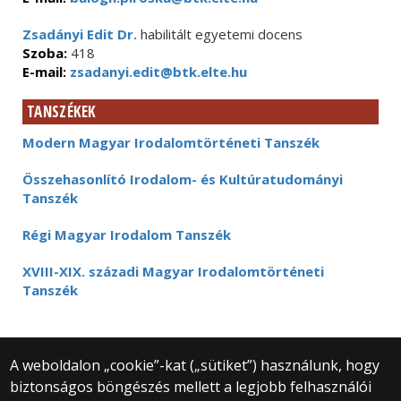
Zsadányi Edit Dr.
habilitált egyetemi docens
Szoba:
418
E-mail:
zsadanyi.edit@btk.elte.hu
TANSZÉKEK
Modern Magyar Irodalomtörténeti Tanszék
Összehasonlító Irodalom- és Kultúratudományi
Tanszék
Régi Magyar Irodalom Tanszék
XVIII-XIX. századi Magyar Irodalomtörténeti
Tanszék
A weboldalon „cookie”-kat („sütiket”) használunk, hogy
biztonságos böngészés mellett a legjobb felhasználói
© 2025 Eötvös Loránd Tudományegyetem