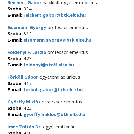
Reichert Gábor
habilitált egyetemi docens
Szoba:
334
E-mail:
reichert.gabor@btk.elte.hu
Eisemann György
professor emeritus
Szoba:
315
E-mail:
eisemann.gyorgy@btk.elte.hu
Földényi F. László
professor emeritus
Szoba:
423
E-mail:
foldenyi@staff.elte.hu
Förköli Gábor
egyetemi adjunktus
Szoba:
417
E-mail:
forkoli.gabor@btk.elte.hu
Györffy Miklós
professor emeritus
Szoba:
423
E-mail:
gyorffy.miklos@btk.elte.hu
Imre Zoltán Dr.
egyetemi tanár
Szoba:
418