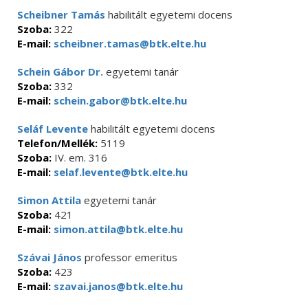
Scheibner Tamás
habilitált egyetemi docens
Szoba:
322
E-mail:
scheibner.tamas@btk.elte.hu
Schein Gábor Dr.
egyetemi tanár
Szoba:
332
E-mail:
schein.gabor@btk.elte.hu
Seláf Levente
habilitált egyetemi docens
Telefon/Mellék:
5119
Szoba:
IV. em. 316
E-mail:
selaf.levente@btk.elte.hu
Simon Attila
egyetemi tanár
Szoba:
421
E-mail:
simon.attila@btk.elte.hu
Szávai János
professor emeritus
Szoba:
423
E-mail:
szavai.janos@btk.elte.hu