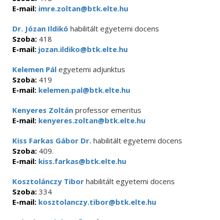
E-mail:
imre.zoltan@btk.elte.hu
Dr. Józan Ildikó
habilitált egyetemi docens
Szoba:
418
E-mail:
jozan.ildiko@btk.elte.hu
Kelemen Pál
egyetemi adjunktus
Szoba:
419
E-mail:
kelemen.pal@btk.elte.hu
Kenyeres Zoltán
professor emeritus
E-mail:
kenyeres.zoltan@btk.elte.hu
Kiss Farkas Gábor Dr.
habilitált egyetemi docens
Szoba:
409.
E-mail:
kiss.farkas@btk.elte.hu
Kosztolánczy Tibor
habilitált egyetemi docens
Szoba:
334
E-mail:
kosztolanczy.tibor@btk.elte.hu