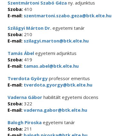
Szentmártoni Szabó Géza
ny. adjunktus
Szoba:
410
E-mail:
szentmartoni.szabo.geza@btk.elte.hu
Szilágyi Márton Dr.
egyetemi tanár
Szoba:
210
E-mail:
szilagyi.marton@btk.elte.hu
Tamás Ábel
egyetemi adjunktus
Szoba:
419
E-mail:
tamas.abel@btk.elte.hu
Tverdota György
professor emeritus
E-mail:
tverdota.gyorgy@btk.elte.hu
Vaderna Gábor
habilitált egyetemi docens
Szoba:
322
E-mail:
vaderna.gabor@btk.elte.hu
Balogh Piroska
egyetemi tanár
Szoba:
211
E-mail:
balogh.piroska@btk.elte.hu