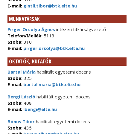
E-mail:
gintli.tibor@btk.elte.hu
MUNKATÁRSAK
Pirger Orsolya Ágnes
intézeti titkárságvezető
Telefon/Mellék:
5113
Szoba:
310.
E-mail:
pirger.orsolya@btk.elte.hu
OKTATÓK, KUTATÓK
Bartal Mária
habilitált egyetemi docens
Szoba:
325
E-mail:
bartal.maria@btk.elte.hu
Bengi László
habilitált egyetemi docens
Szoba:
408
E-mail:
lbengi@elte.hu
Bónus Tibor
habilitált egyetemi docens
Szoba:
435