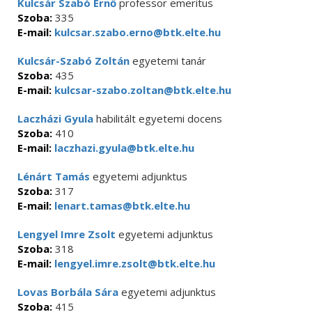
Kulcsár Szabó Ernő
professor emeritus
Szoba:
335
E-mail:
kulcsar.szabo.erno@btk.elte.hu
Kulcsár-Szabó Zoltán
egyetemi tanár
Szoba:
435
E-mail:
kulcsar-szabo.zoltan@btk.elte.hu
Laczházi Gyula
habilitált egyetemi docens
Szoba:
410
E-mail:
laczhazi.gyula@btk.elte.hu
Lénárt Tamás
egyetemi adjunktus
Szoba:
317
E-mail:
lenart.tamas@btk.elte.hu
Lengyel Imre Zsolt
egyetemi adjunktus
Szoba:
318
E-mail:
lengyel.imre.zsolt@btk.elte.hu
Lovas Borbála Sára
egyetemi adjunktus
Szoba:
415