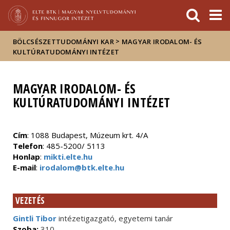
Események
ELTE a
Hírek
sajtóban
>
BÖLCSÉSZETTUDOMÁNYI KAR
MAGYAR IRODALOM- ÉS
KULTÚRATUDOMÁNYI INTÉZET
MAGYAR IRODALOM- ÉS
KULTÚRATUDOMÁNYI INTÉZET
Cím
: 1088 Budapest, Múzeum krt. 4/A
Telefon
: 485-5200/ 5113
Honlap
:
mikti.elte.hu
E-mail
:
irodalom@btk.elte.hu
VEZETÉS
Gintli Tibor
intézetigazgató, egyetemi tanár
Szoba:
310