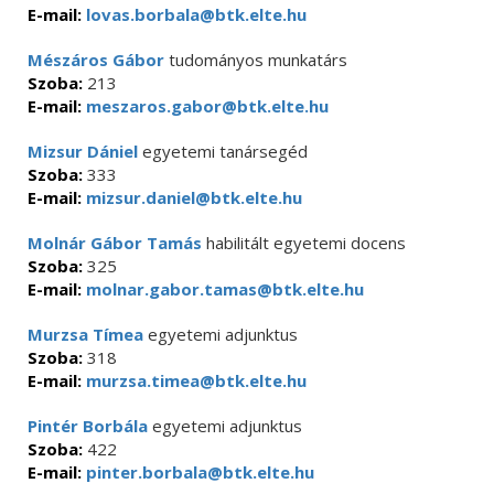
E-mail:
lovas.borbala@btk.elte.hu
Mészáros Gábor
tudományos munkatárs
Szoba:
213
E-mail:
meszaros.gabor@btk.elte.hu
Mizsur Dániel
egyetemi tanársegéd
Szoba:
333
E-mail:
mizsur.daniel@btk.elte.hu
Molnár Gábor Tamás
habilitált egyetemi docens
Szoba:
325
E-mail:
molnar.gabor.tamas@btk.elte.hu
Murzsa Tímea
egyetemi adjunktus
Szoba:
318
E-mail:
murzsa.timea@btk.elte.hu
Pintér Borbála
egyetemi adjunktus
Szoba:
422
E-mail:
pinter.borbala@btk.elte.hu