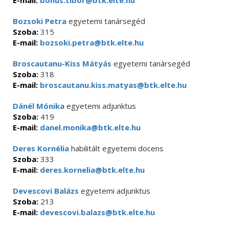
E-mail:
bonus.tibor@btk.elte.hu
Bozsoki Petra
egyetemi tanársegéd
Szoba:
315
E-mail:
bozsoki.petra@btk.elte.hu
Broscautanu-Kiss Mátyás
egyetemi tanársegéd
Szoba:
318
E-mail:
broscautanu.kiss.matyas@btk.elte.hu
Dánél Mónika
egyetemi adjunktus
Szoba:
419
E-mail:
danel.monika@btk.elte.hu
Deres Kornélia
habilitált egyetemi docens
Szoba:
333
E-mail:
deres.kornelia@btk.elte.hu
Devescovi Balázs
egyetemi adjunktus
Szoba:
213
E-mail:
devescovi.balazs@btk.elte.hu