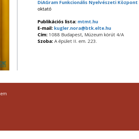
DiAGram Funkcionális Nyelvészeti Központ
oktató
Publikációs lista:
mtmt.hu
E-mail:
kugler.nora@btk.elte.hu
Cím:
1088 Budapest, Múzeum körút 4/A
Szoba:
A épület II. em. 223.
tem