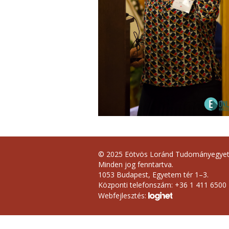
© 2025 Eötvös Loránd Tudományegye
Minden jog fenntartva.
1053 Budapest, Egyetem tér 1–3.
Központi telefonszám: +36 1 411 6500
Webfejlesztés: