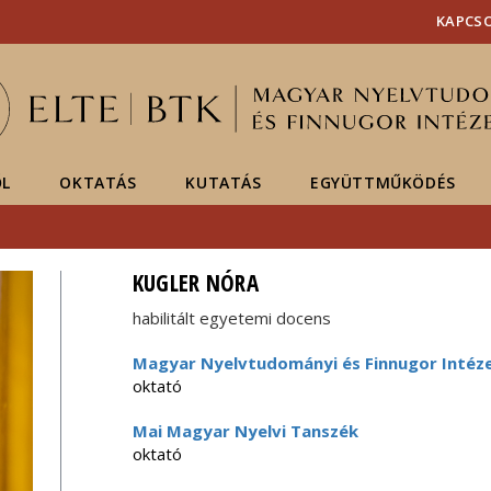
Események
ELTE a
Hírek
KAPCS
sajtóban
ŐL
OKTATÁS
KUTATÁS
EGYÜTTMŰKÖDÉS
KUGLER NÓRA
habilitált egyetemi docens
Magyar Nyelvtudományi és Finnugor Intéz
oktató
Mai Magyar Nyelvi Tanszék
oktató