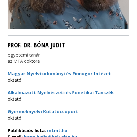
PROF. DR. BÓNA JUDIT
egyetemi tanár
az MTA doktora
Magyar Nyelvtudományi és Finnugor Intézet
oktató
Alkalmazott Nyelvészeti és Fonetikai Tanszék
oktató
Gyermeknyelvi Kutatócsoport
oktató
Publikációs lista:
mtmt.hu
E-mail:
bona.judit@btk.elte.hu