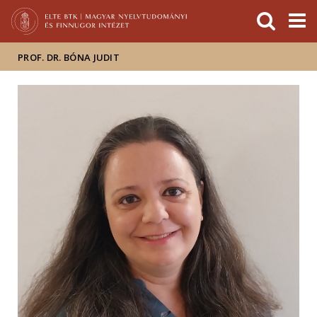
Események
ELTE a
Hírek
sajtóban
PROF. DR. BÓNA JUDIT