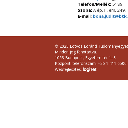
Telefon/Mellék:
5189
Szoba:
A ép. II. em. 249.
E-mail:
bona.judit@btk.
© 2025 Eötvös Loránd Tudományegye
Minden jog fenntartva.
1053 Budapest, Egyetem tér 1–3.
Központi telefonszám: +36 1 411 6500
Webfejlesztés: