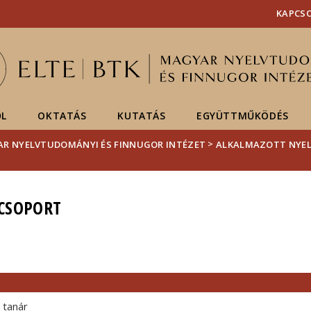
Események
ELTE a
Hírek
KAPCS
sajtóban
ŐL
OKTATÁS
KUTATÁS
EGYÜTTMŰKÖDÉS
>
R NYELVTUDOMÁNYI ÉS FINNUGOR INTÉZET
ALKALMAZOTT NYELV
CSOPORT
 tanár