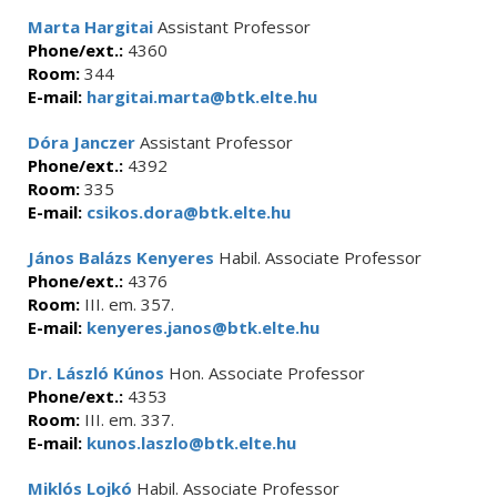
Marta Hargitai
Assistant Professor
Phone/ext.:
4360
Room:
344
E-mail:
hargitai.marta@btk.elte.hu
Dóra Janczer
Assistant Professor
Phone/ext.:
4392
Room:
335
E-mail:
csikos.dora@btk.elte.hu
János Balázs Kenyeres
Habil. Associate Professor
Phone/ext.:
4376
Room:
III. em. 357.
E-mail:
kenyeres.janos@btk.elte.hu
Dr. László Kúnos
Hon. Associate Professor
Phone/ext.:
4353
Room:
III. em. 337.
E-mail:
kunos.laszlo@btk.elte.hu
Miklós Lojkó
Habil. Associate Professor