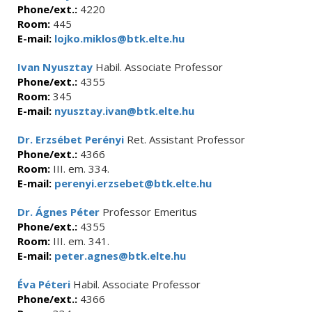
Phone/ext.:
4220
Room:
445
E-mail:
lojko.miklos@btk.elte.hu
Ivan Nyusztay
Habil. Associate Professor
Phone/ext.:
4355
Room:
345
E-mail:
nyusztay.ivan@btk.elte.hu
Dr. Erzsébet Perényi
Ret. Assistant Professor
Phone/ext.:
4366
Room:
III. em. 334.
E-mail:
perenyi.erzsebet@btk.elte.hu
Dr. Ágnes Péter
Professor Emeritus
Phone/ext.:
4355
Room:
III. em. 341.
E-mail:
peter.agnes@btk.elte.hu
Éva Péteri
Habil. Associate Professor
Phone/ext.:
4366