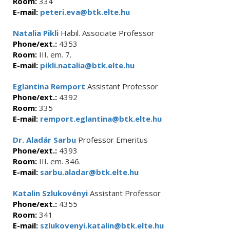
Room:
334
E-mail:
peteri.eva@btk.elte.hu
Natalia Pikli
Habil. Associate Professor
Phone/ext.:
4353
Room:
III. em. 7.
E-mail:
pikli.natalia@btk.elte.hu
Eglantina Remport
Assistant Professor
Phone/ext.:
4392
Room:
335
E-mail:
remport.eglantina@btk.elte.hu
Dr. Aladár Sarbu
Professor Emeritus
Phone/ext.:
4393
Room:
III. em. 346.
E-mail:
sarbu.aladar@btk.elte.hu
Katalin Szlukovényi
Assistant Professor
Phone/ext.:
4355
Room:
341
E-mail:
szlukovenyi.katalin@btk.elte.hu