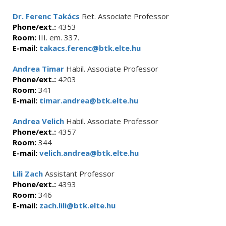
Dr. Ferenc Takács
Ret. Associate Professor
Phone/ext.:
4353
Room:
III. em. 337.
E-mail:
takacs.ferenc@btk.elte.hu
Andrea Timar
Habil. Associate Professor
Phone/ext.:
4203
Room:
341
E-mail:
timar.andrea@btk.elte.hu
Andrea Velich
Habil. Associate Professor
Phone/ext.:
4357
Room:
344
E-mail:
velich.andrea@btk.elte.hu
Lili Zach
Assistant Professor
Phone/ext.:
4393
Room:
346
E-mail:
zach.lili@btk.elte.hu