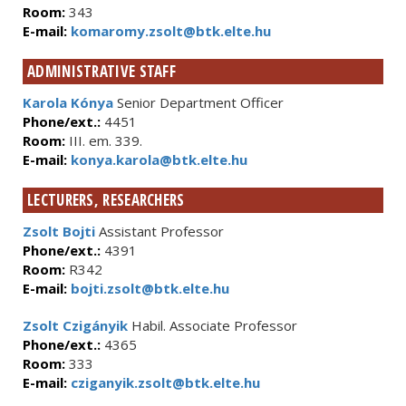
Room:
343
E-mail:
komaromy.zsolt@btk.elte.hu
ADMINISTRATIVE STAFF
Karola Kónya
Senior Department Officer
Phone/ext.:
4451
Room:
III. em. 339.
E-mail:
konya.karola@btk.elte.hu
LECTURERS, RESEARCHERS
Zsolt Bojti
Assistant Professor
Phone/ext.:
4391
Room:
R342
E-mail:
bojti.zsolt@btk.elte.hu
Zsolt Czigányik
Habil. Associate Professor
Phone/ext.:
4365
Room:
333
E-mail:
cziganyik.zsolt@btk.elte.hu