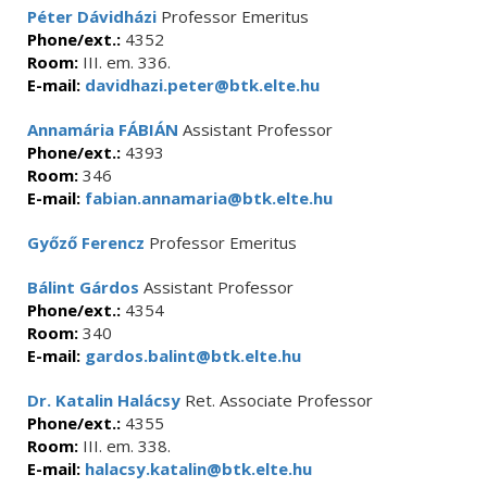
Péter Dávidházi
Professor Emeritus
Phone/ext.:
4352
Room:
III. em. 336.
E-mail:
davidhazi.peter@btk.elte.hu
Annamária FÁBIÁN
Assistant Professor
Phone/ext.:
4393
Room:
346
E-mail:
fabian.annamaria@btk.elte.hu
Győző Ferencz
Professor Emeritus
Bálint Gárdos
Assistant Professor
Phone/ext.:
4354
Room:
340
E-mail:
gardos.balint@btk.elte.hu
Dr. Katalin Halácsy
Ret. Associate Professor
Phone/ext.:
4355
Room:
III. em. 338.
E-mail:
halacsy.katalin@btk.elte.hu