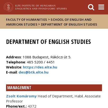
FIXME:token.header.mai
FIXME:token.header.cal
FIXME:token.header.abou
>
FACULTY OF HUMANITIES
SCHOOL OF ENGLISH AND
>
AMERICAN STUDIES
DEPARTMENT OF ENGLISH STUDIES
DEPARTMENT OF ENGLISH STUDIES
Address
: 1088 Budapest, Rákóczi út 5.
Telephone
: 485 5200 / 4451
Website
:
https://des.elte.hu
E-mail
:
des@btk.elte.hu
MANAGEMENT
Zsolt Komáromy
Head of Department, Habil. Associate
Professor
Phone/ext.:
4372