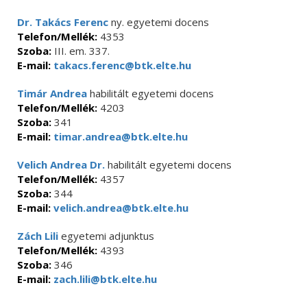
Dr. Takács Ferenc
ny. egyetemi docens
Telefon/Mellék:
4353
Szoba:
III. em. 337.
E-mail:
takacs.ferenc@btk.elte.hu
Timár Andrea
habilitált egyetemi docens
Telefon/Mellék:
4203
Szoba:
341
E-mail:
timar.andrea@btk.elte.hu
Velich Andrea Dr.
habilitált egyetemi docens
Telefon/Mellék:
4357
Szoba:
344
E-mail:
velich.andrea@btk.elte.hu
Zách Lili
egyetemi adjunktus
Telefon/Mellék:
4393
Szoba:
346
E-mail:
zach.lili@btk.elte.hu