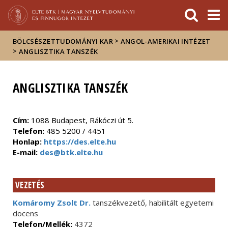
Események
ELTE a
Hírek
sajtóban
>
BÖLCSÉSZETTUDOMÁNYI KAR
ANGOL-AMERIKAI INTÉZET
>
ANGLISZTIKA TANSZÉK
ANGLISZTIKA TANSZÉK
Cím:
1088 Budapest, Rákóczi út 5.
Telefon:
485 5200 / 4451
Honlap:
https://des.elte.hu
E-mail:
des@btk.elte.hu
VEZETÉS
Komáromy Zsolt Dr.
tanszékvezető, habilitált egyetemi
docens
Telefon/Mellék:
4372