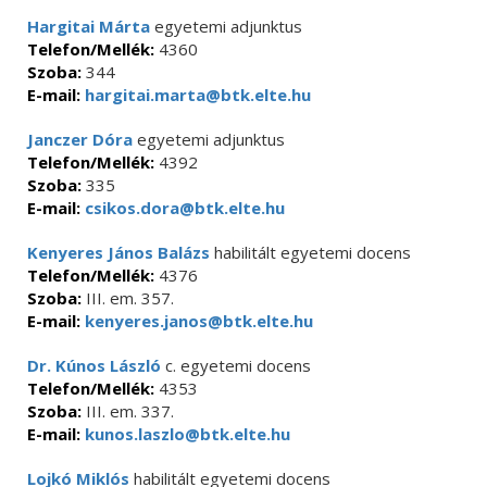
Hargitai Márta
egyetemi adjunktus
Telefon/Mellék:
4360
Szoba:
344
E-mail:
hargitai.marta@btk.elte.hu
Janczer Dóra
egyetemi adjunktus
Telefon/Mellék:
4392
Szoba:
335
E-mail:
csikos.dora@btk.elte.hu
Kenyeres János Balázs
habilitált egyetemi docens
Telefon/Mellék:
4376
Szoba:
III. em. 357.
E-mail:
kenyeres.janos@btk.elte.hu
Dr. Kúnos László
c. egyetemi docens
Telefon/Mellék:
4353
Szoba:
III. em. 337.
E-mail:
kunos.laszlo@btk.elte.hu
Lojkó Miklós
habilitált egyetemi docens