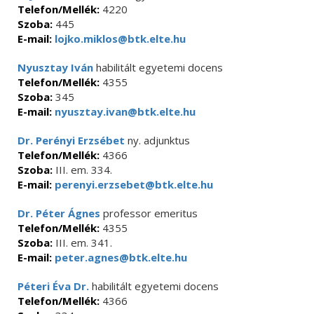
Telefon/Mellék:
4220
Szoba:
445
E-mail:
lojko.miklos@btk.elte.hu
Nyusztay Iván
habilitált egyetemi docens
Telefon/Mellék:
4355
Szoba:
345
E-mail:
nyusztay.ivan@btk.elte.hu
Dr. Perényi Erzsébet
ny. adjunktus
Telefon/Mellék:
4366
Szoba:
III. em. 334.
E-mail:
perenyi.erzsebet@btk.elte.hu
Dr. Péter Ágnes
professor emeritus
Telefon/Mellék:
4355
Szoba:
III. em. 341.
E-mail:
peter.agnes@btk.elte.hu
Péteri Éva Dr.
habilitált egyetemi docens
Telefon/Mellék:
4366