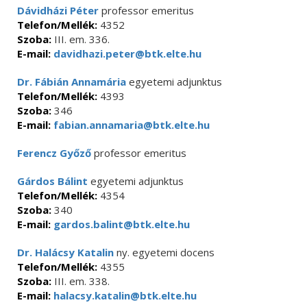
Dávidházi Péter
professor emeritus
Telefon/Mellék:
4352
Szoba:
III. em. 336.
E-mail:
davidhazi.peter@btk.elte.hu
Dr. Fábián Annamária
egyetemi adjunktus
Telefon/Mellék:
4393
Szoba:
346
E-mail:
fabian.annamaria@btk.elte.hu
Ferencz Győző
professor emeritus
Gárdos Bálint
egyetemi adjunktus
Telefon/Mellék:
4354
Szoba:
340
E-mail:
gardos.balint@btk.elte.hu
Dr. Halácsy Katalin
ny. egyetemi docens
Telefon/Mellék:
4355
Szoba:
III. em. 338.
E-mail:
halacsy.katalin@btk.elte.hu