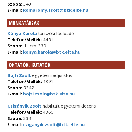
Szoba:
343
E-mail:
komaromy.zsolt@btk.elte.hu
MUNKATÁRSAK
Kónya Karola
tanszéki főelőadó
Telefon/Mellék:
4451
Szoba:
III. em. 339.
E-mail:
konya.karola@btk.elte.hu
OKTATÓK, KUTATÓK
Bojti Zsolt
egyetemi adjunktus
Telefon/Mellék:
4391
Szoba:
R342
E-mail:
bojti.zsolt@btk.elte.hu
Czigányik Zsolt
habilitált egyetemi docens
Telefon/Mellék:
4365
Szoba:
333
E-mail:
cziganyik.zsolt@btk.elte.hu