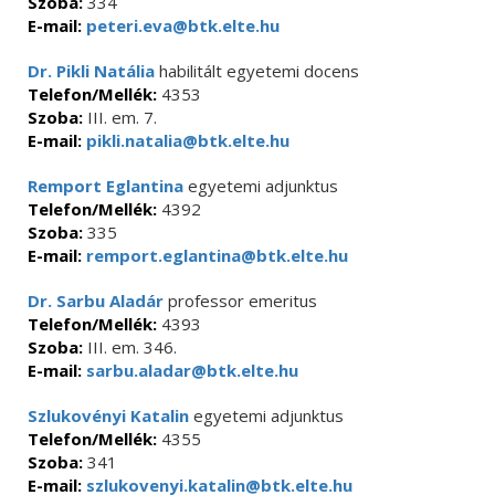
Szoba:
334
E-mail:
peteri.eva@btk.elte.hu
Dr. Pikli Natália
habilitált egyetemi docens
Telefon/Mellék:
4353
Szoba:
III. em. 7.
E-mail:
pikli.natalia@btk.elte.hu
Remport Eglantina
egyetemi adjunktus
Telefon/Mellék:
4392
Szoba:
335
E-mail:
remport.eglantina@btk.elte.hu
Dr. Sarbu Aladár
professor emeritus
Telefon/Mellék:
4393
Szoba:
III. em. 346.
E-mail:
sarbu.aladar@btk.elte.hu
Szlukovényi Katalin
egyetemi adjunktus
Telefon/Mellék:
4355
Szoba:
341
E-mail:
szlukovenyi.katalin@btk.elte.hu