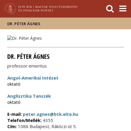
Események
ELTE a
Hírek
sajtóban
DR. PÉTER ÁGNES
DR. PÉTER ÁGNES
professor emeritus
Angol-Amerikai Intézet
oktató
Anglisztika Tanszék
oktató
E-mail:
peter.agnes@btk.elte.hu
Telefon/Mellék:
4355
Cím:
1088 Budapest, Rákóczi út 5.