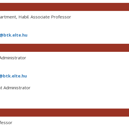
rtment, Habil. Associate Professor
a@btk.elte.hu
dministrator
@btk.elte.hu
 Administrator
fessor