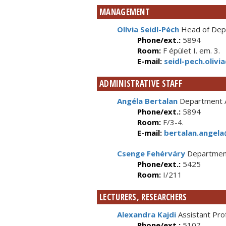
MANAGEMENT
Olívia Seidl-Péch
Head of Depa
Phone/ext.:
5894
Room:
F épület I. em. 3.
E-mail:
seidl-pech.olivi
ADMINISTRATIVE STAFF
Angéla Bertalan
Department A
Phone/ext.:
5894
Room:
F/3-4.
E-mail:
bertalan.angela
Csenge Fehérváry
Department
Phone/ext.:
5425
Room:
I/211
LECTURERS, RESEARCHERS
Alexandra Kajdi
Assistant Pro
Phone/ext.:
5107