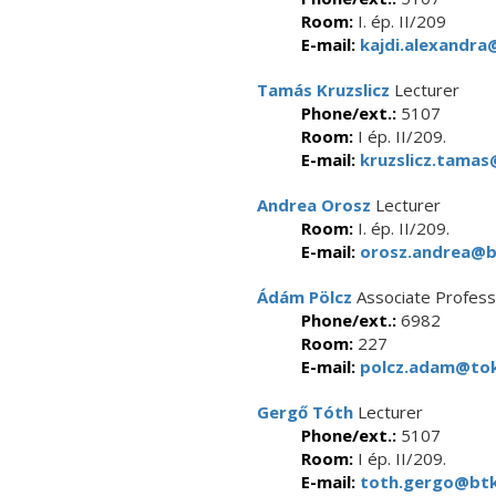
Room:
I. ép. II/209
E-mail:
kajdi.alexandra
Tamás Kruzslicz
Lecturer
Phone/ext.:
5107
Room:
I ép. II/209.
E-mail:
kruzslicz.tamas
Andrea Orosz
Lecturer
Room:
I. ép. II/209.
E-mail:
orosz.andrea@bt
Ádám Pölcz
Associate Profess
Phone/ext.:
6982
Room:
227
E-mail:
polcz.adam@tok
Gergő Tóth
Lecturer
Phone/ext.:
5107
Room:
I ép. II/209.
E-mail:
toth.gergo@btk.