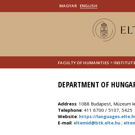
MAGYAR
ENGLISH
>
FACULTY OF HUMANITIES
INSTITUT
DEPARTMENT OF HUNGAR
Address
: 1088 Budapest, Múzeum krt
Telephone
: 411 6700 / 5107, 5425
Website
:
https://languages.elte
E-mail
:
eltemid@btk.elte.hu
;
elte