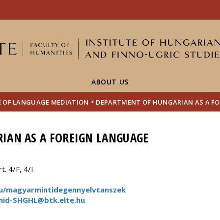
FIXME:token.header.mai
FIXME:token.header.cal
FIXME:token.header.abou
ABOUT US
>
E OF LANGUAGE MEDIATION
DEPARTMENT OF HUNGARIAN AS A F
IAN AS A FOREIGN LANGUAGE
. 4/F, 4/I
.hu/magyarmintidegennyelvtanszek
mid-SHGHL@btk.elte.hu