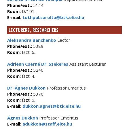
Phone/ext.:
5144
Room:
D/101.
E-mail:
tothpal.sarolta@btk.elte.hu
LECTURERS, RESEARCHERS
Aleksandra Banchenko
Lector
Phone/ext.:
5389
Room:
fszt. 6.
Adrienn Cserné Dr. Szekeres
Assistant Lecturer
Phone/ext.:
5240
Room:
fszt. 4.
Dr. Ágnes Dukkon
Professor Emeritus
Phone/ext.:
5376
Room:
fszt. 6.
E-mail:
dukkon.agnes@btk.elte.hu
Ágnes Dukkon
Professor Emeritus
E-mail:
adukkon@staff.elte.hu