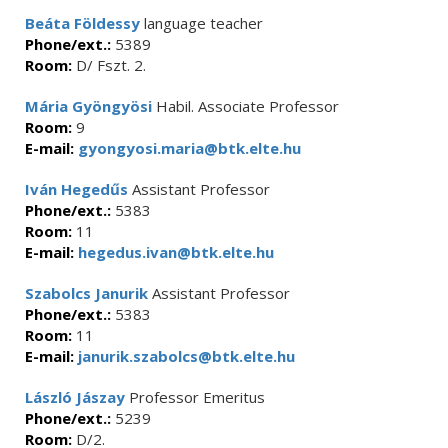
Beáta Földessy
language teacher
Phone/ext.:
5389
Room:
D/ Fszt. 2.
Mária Gyöngyösi
Habil. Associate Professor
Room:
9
E-mail:
gyongyosi.maria@btk.elte.hu
Iván Hegedűs
Assistant Professor
Phone/ext.:
5383
Room:
11
E-mail:
hegedus.ivan@btk.elte.hu
Szabolcs Janurik
Assistant Professor
Phone/ext.:
5383
Room:
11
E-mail:
janurik.szabolcs@btk.elte.hu
László Jászay
Professor Emeritus
Phone/ext.:
5239
Room:
D/2.