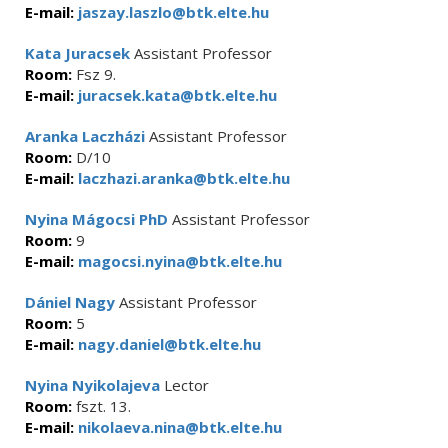
E-mail:
jaszay.laszlo@btk.elte.hu
Kata Juracsek
Assistant Professor
Room:
Fsz 9.
E-mail:
juracsek.kata@btk.elte.hu
Aranka Laczházi
Assistant Professor
Room:
D/10
E-mail:
laczhazi.aranka@btk.elte.hu
Nyina Mágocsi PhD
Assistant Professor
Room:
9
E-mail:
magocsi.nyina@btk.elte.hu
Dániel Nagy
Assistant Professor
Room:
5
E-mail:
nagy.daniel@btk.elte.hu
Nyina Nyikolajeva
Lector
Room:
fszt. 13.
E-mail:
nikolaeva.nina@btk.elte.hu