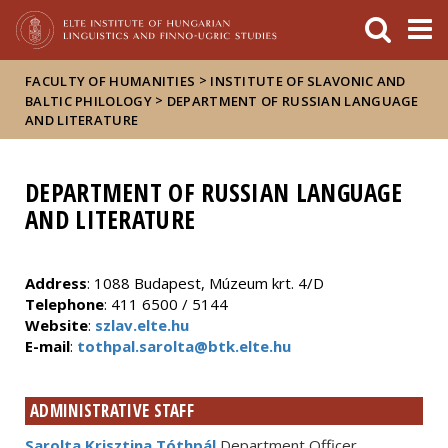
FIXME:token.header.mai
FIXME:token.header.cal
FIXME:token.header.abou
>
FACULTY OF HUMANITIES
INSTITUTE OF SLAVONIC AND
>
BALTIC PHILOLOGY
DEPARTMENT OF RUSSIAN LANGUAGE
AND LITERATURE
DEPARTMENT OF RUSSIAN LANGUAGE
AND LITERATURE
Address
: 1088 Budapest, Múzeum krt. 4/D
Telephone
: 411 6500 / 5144
Website
:
szlav.elte.hu
E-mail
:
tothpal.sarolta@btk.elte.hu
ADMINISTRATIVE STAFF
Sarolta Krisztina Tóthpál
Department Officer