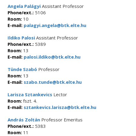
Angela Palágyi
Assistant Professor
Phone/ext.:
5106
Room:
10
E-mail:
palagyi.angela@btk.elte.hu
Ildiko Palosi
Assistant Professor
Phone/ext.:
5389
Room:
13
E-mail:
palosi.ildiko@btk.elte.hu
Tünde Szabó
Professor
Room:
13
E-mail:
szabo.tunde@btk.elte.hu
Larisza Sztankevics
Lector
Room:
fszt. 4.
E-mail:
sztankevics.larisza@btk.elte.hu
András Zoltán
Professor Emeritus
Phone/ext.:
5383
Room:
11