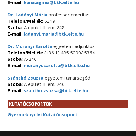
E-mail:
kuna.agnes@btk.elte.hu
Dr. Ladányi Mária
professor emeritus
Telefon/Mellék:
5219
Szoba:
A épület II. em. 248
E-mail:
ladanyi.maria@btk.elte.hu
Dr. Murányi Sarolta
egyetemi adjunktus
Telefon/Mellék:
(+36 1) 485 5200/ 5364
Szoba:
A/246
E-mail:
muranyi.sarolta@btk.elte.hu
Szánthó Zsuzsa
egyetemi tanársegéd
Szoba:
A épület II. em. 246.
E-mail:
szantho.zsuzsa@btk.elte.hu
KUTATÓCSOPORTOK
Gyermeknyelvi Kutatócsoport