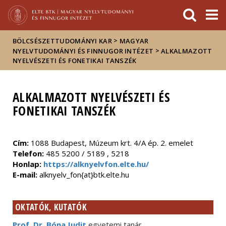
Események
ELTE a
Hírek
sajtóban
>
BÖLCSÉSZETTUDOMÁNYI KAR
MAGYAR
>
NYELVTUDOMÁNYI ÉS FINNUGOR INTÉZET
ALKALMAZOTT
NYELVÉSZETI ÉS FONETIKAI TANSZÉK
ALKALMAZOTT NYELVÉSZETI ÉS
FONETIKAI TANSZÉK
Cím:
1088 Budapest, Múzeum krt. 4/A ép. 2. emelet
Telefon:
485 5200 / 5189 , 5218
Honlap:
https://alknyelvfon.elte.hu/
E-mail:
alknyelv_fon{at}btk.elte.hu
OKTATÓK, KUTATÓK
Prof. Dr. Bóna Judit
egyetemi tanár