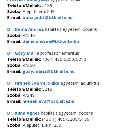
Telefon/Mellék:
5189
Szoba:
A ép. II. em. 249.
E-mail:
bona.judit@btk.elte.hu
Dr. Deme Andrea
habilitált egyetemi docens
Szoba:
A/246
E-mail:
deme.andrea@btk.elte.hu
Dr. Gósy Mária
professor emeritus
Telefon/Mellék:
+36 1 485 5200/5218
Szoba:
A/250
E-mail:
gosy.maria@btk.elte.hu
Dr. Hrenek Éva Veronika
egyetemi adjunktus
Telefon/Mellék:
5219
Szoba:
A/248
E-mail:
hrenek.eva@btk.elte.hu
Dr. Kuna Ágnes
habilitált egyetemi docens
Telefon/Mellék:
(+36 1) 485-5200/5189
Szoba:
A épület II. em. 250.