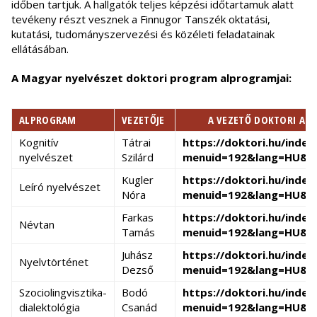
időben tartjuk. A hallgatók teljes képzési időtartamuk alatt
tevékeny részt vesznek a Finnugor Tanszék oktatási,
kutatási, tudományszervezési és közéleti feladatainak
ellátásában.
A Magyar nyelvészet doktori program alprogramjai:
ALPROGRAM
VEZETŐJE
A VEZETŐ DOKTORI ADA
Kognitív
Tátrai
https://doktori.hu/index
nyelvészet
Szilárd
menuid=192&lang=HU&sz
Kugler
https://doktori.hu/index
Leíró nyelvészet
Nóra
menuid=192&lang=HU&sz
Farkas
https://doktori.hu/index
Névtan
Tamás
menuid=192&lang=HU&sz
Juhász
https://doktori.hu/index
Nyelvtörténet
Dezső
menuid=192&lang=HU&sz
Szociolingvisztika-
Bodó
https://doktori.hu/index
dialektológia
Csanád
menuid=192&lang=HU&sz