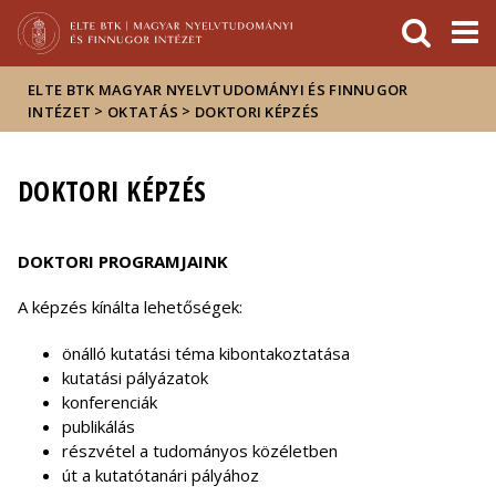
Események
ELTE a
Hírek
sajtóban
ELTE BTK MAGYAR NYELVTUDOMÁNYI ÉS FINNUGOR
>
>
INTÉZET
OKTATÁS
DOKTORI KÉPZÉS
DOKTORI KÉPZÉS
DOKTORI PROGRAMJAINK
A képzés kínálta lehetőségek:
önálló kutatási téma kibontakoztatása
kutatási pályázatok
konferenciák
publikálás
részvétel a tudományos közéletben
út a kutatótanári pályához