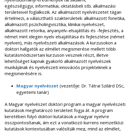
egészségügyi, informatikai, oktatásbeli stb. alkalmazási
területeivel foglalkozik. Az alkalmazott nyelvészetet tágan
értelmezi, a választható szakterületek: alkalmazott fonetika,
alkalmazott pszicholingvisztika, klinikai nyelvészet,
alkalmazott retorika, anyanyelv-elsajátítás és -fejlesztés, a
német mint idegen nyelv elsajátítása és fejlesztése (német
nyelven), más nyelvészeti alkalmazások. A kurzusokon a
doktori hallgatók az elmélet megismerése mellett több
kutatásmódszertani kurzuson vesznek részt, illetve
lehetőséget kapnak gyakorló alkalmazott nyelvészek
munkájának és nyelvészeti innovációs projekteknek a
megismerésére is.
Magyar nyelvészet
(vezetője: Dr. Tátrai Szilárd DSc,
egyetemi tanár)
A Magyar nyelvészet doktori program a magyar nyelvészeti
kutatások meghatározó területeit fogja át. A program
keretében folyó doktori kutatások a magyar nyelvre
összpontosítanak, ám ezt a vonatkozó kurrens nemzetközi
kutatások kontextusában valósítják meg, mind az elmélet,