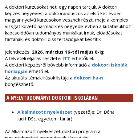
A doktori kurzusokat heti egy napon tartjuk. A doktori
képzés négyéves, a doktoranduszok az első két évben
magyar nyelvű kurzusokon vesznek részt, majd a komplex
vizsgát követő harmadik és negyedik évben a kutatásukhoz
kapcsolódóan tudományos munkákat írnak, előadásokat
tartanak, és doktori disszertációjukat készítik.
Jelentkezés:
2026. március 16-tól május 8-ig
A
felvételi eljárás részletei
ITT
érhetők el.
A doktori képzésről bővebb információ a
doktori iskolák
honlapján
érhető el.
Az aktuális témakiírások listája a
doktori.hu-n
böngészhető.
A NYELVTUDOMÁNYI DOKTORI ISKOLÁBAN
Alkalmazott nyelvészet
(vezetője: Dr. Bóna
Judit DSc, egyetemi tanár)
Az Alkalmazott nyelvészet doktori program a
nyelvtudományi eredmények társadalmi,