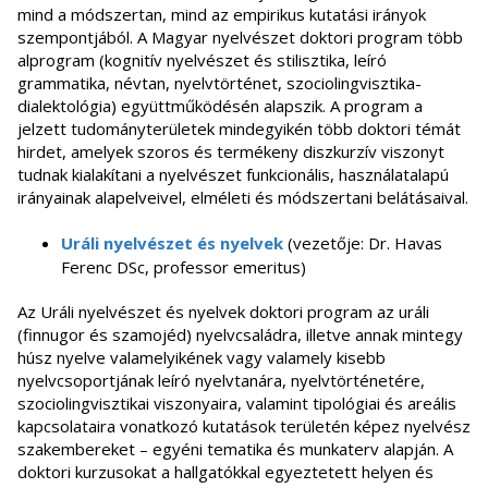
mind a módszertan, mind az empirikus kutatási irányok
szempontjából. A Magyar nyelvészet doktori program több
alprogram (kognitív nyelvészet és stilisztika, leíró
grammatika, névtan, nyelvtörténet, szociolingvisztika-
dialektológia) együttműködésén alapszik. A program a
jelzett tudományterületek mindegyikén több doktori témát
hirdet, amelyek szoros és termékeny diszkurzív viszonyt
tudnak kialakítani a nyelvészet funkcionális, használatalapú
irányainak alapelveivel, elméleti és módszertani belátásaival.
Uráli nyelvészet és nyelvek
(vezetője: Dr. Havas
Ferenc DSc, professor emeritus)
Az Uráli nyelvészet és nyelvek doktori program az uráli
(finnugor és szamojéd) nyelvcsaládra, illetve annak mintegy
húsz nyelve valamelyikének vagy valamely kisebb
nyelvcsoportjának leíró nyelvtanára, nyelvtörténetére,
szociolingvisztikai viszonyaira, valamint tipológiai és areális
kapcsolataira vonatkozó kutatások területén képez nyelvész
szakembereket – egyéni tematika és munkaterv alapján. A
doktori kurzusokat a hallgatókkal egyeztetett helyen és