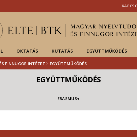
Események
ELTE a
Hírek
KAPCS
sajtóban
ŐL
OKTATÁS
KUTATÁS
EGYÜTTMŰKÖDÉS
>
ÉS FINNUGOR INTÉZET
EGYÜTTMŰKÖDÉS
EGYÜTTMŰKÖDÉS
ERASMUS+