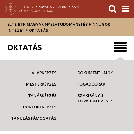
Események
ELTE a
Hírek
sajtóban
ELTE BTK MAGYAR NYELVTUDOMÁNYI ÉS FINNUGOR
>
INTÉZET
OKTATÁS
OKTATÁS
ALAPKÉPZÉS
DOKUMENTUMOK
MESTERKÉPZÉS
FOGADÓÓRÁK
TANÁRKÉPZÉS
SZAKIRÁNYÚ
TOVÁBBKÉPZÉSEK
DOKTORI KÉPZÉS
TANULÁSTÁMOGATÁS