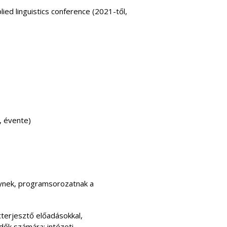
plied linguistics conference (2021-től,
, évente­)
énynek, programsorozatnak a
terjesztő előadásokkal,
dők számára; intézeti