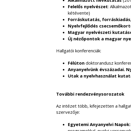
Alkalmazott névkutatás
(201
Felelős nyelvészet
: Alkalmazo
kétévente)
Forráskutatás, forráskiadá
Nyelvfejlődés csecsemőkort
Magyar nyelvészeti kutatás
Új nézőpontok a magyar nyel
Hallgatói konferenciák:
Félúton
doktorandusz konferen
Anyanyelvünk évszázadai. Ny
Utak a nyelvhasználat kuta
További rendezvénysorozatok
Az intézet több, kifejezetten a hal
szervezője:
Egyetemi Anyanyelvi Napok:
programokkal, nyelvi versenyek