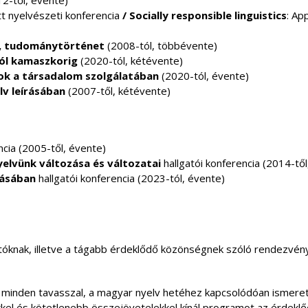
2-től, évente)
tt nyelvészeti konferencia
/ Socially responsible linguistics
: Ap
s, tudománytörténet
(2008-tól, többévente)
ól kamaszkorig
(2020-tól, kétévente)
ok a társadalom szolgálatában
(2020-tól, évente)
v leírásában
(2007-től, kétévente)
cia (2005-től, évente)
elvünk változása és változatai
hallgatói konferencia (2014-től
tásában
hallgatói konferencia (2023-tól, évente­)
lgatóknak, illetve a tágabb érdeklődő közönségnek szóló rendezv
minden tavasszal, a magyar nyelv hetéhez kapcsolódóan ismeret
kel és kötetlenebb összejövetelekkel kínál programot az érdeklő