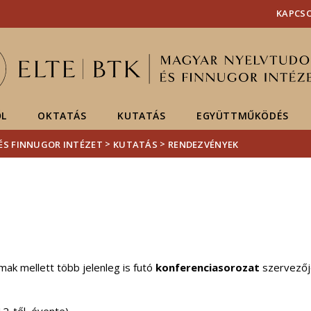
Események
ELTE a
Hírek
KAPCS
sajtóban
ŐL
OKTATÁS
KUTATÁS
EGYÜTTMŰKÖDÉS
>
>
ÉS FINNUGOR INTÉZET
KUTATÁS
RENDEZVÉNYEK
mak mellett több jelenleg is futó
konferenciasorozat
szervezőj