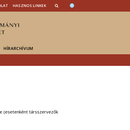
OLAT
HASZNOS LINKEK
HÍRARCHÍVUM
e (esetenként társszervezők