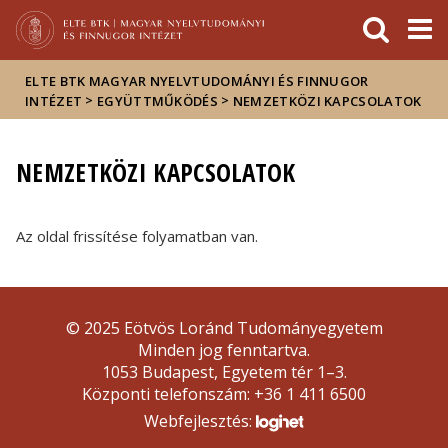
Események
ELTE a
Hírek
sajtóban
ELTE BTK MAGYAR NYELVTUDOMÁNYI ÉS FINNUGOR
>
>
INTÉZET
EGYÜTTMŰKÖDÉS
NEMZETKÖZI KAPCSOLATOK
NEMZETKÖZI KAPCSOLATOK
Az oldal frissítése folyamatban van.
© 2025 Eötvös Loránd Tudományegyetem
Minden jog fenntartva.
1053 Budapest, Egyetem tér 1–3.
Központi telefonszám: +36 1 411 6500
Webfejlesztés: