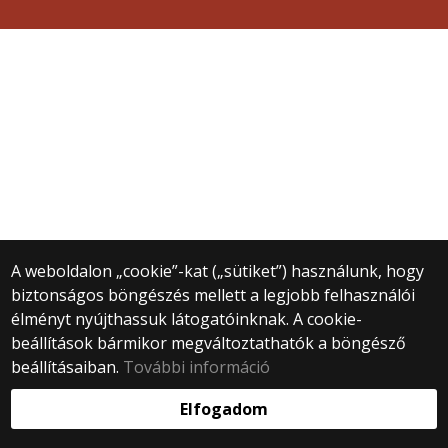
A weboldalon „cookie”-kat („sütiket”) használunk, hogy
biztonságos böngészés mellett a legjobb felhasználói
élményt nyújthassuk látogatóinknak. A cookie-
beállítások bármikor megváltoztathatók a böngésző
beállításaiban.
További információ
Elfogadom